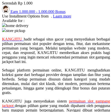
Serendah
Rp 1.000
Q
Earn
1.000.000
-
1.000.000
Bonus
Use Installment Options from
.
Laarn more
QV Baby
Available for :
home delivery
R
store pickup
Real Shades
KANGJITU
hadir sebagai situs gacor yang menyediakan berbagai
pilihan permainan slot populer dengan tema, fitur, dan mekanisme
Red Castle
permainan yang beragam. Melalui tampilan website yang modern,
cepat, dan responsif, KANGJITU memberikan akses praktis bagi
Ribbon Madness
pengguna yang ingin mencari rekomendasi permainan slot gampang
jackpot hari ini.
S
Sebagai platform permainan online, KANGJITU menghadirkan
Sebamed
koleksi game dari berbagai provider dengan tampilan dan fitur yang
berbeda. Setiap permainan disusun dalam kategori yang mudah
Silver Cross
ditemukan, mulai dari slot klasik, slot modern, permainan bertema
petualangan, hingga game yang dilengkapi fitur bonus dan putaran
Simply Idea
gratis.
Skip Hop
KANGJITU juga menyediakan sistem
permainan slot gampang
jackpot
dengan pilihan game yang mudah dipahami oleh pengguna
Spectra
baru maupun pemain berpengalaman. Navigasi dibuat sederhana