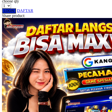
choose qty
Twistshake
DAFTAR
LOGIN
TY Toys
Share product:
U
V
Veja
Vitaflow
Vtech
W
Waterland
Wellness
X