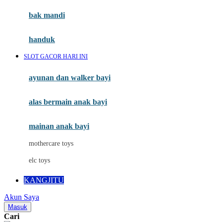
Moby
bak mandi
Momami
handuk
Mothercare
SLOT GACOR HARI INI
Mustela
ayunan dan walker bayi
My Buddy Tag
My K
alas bermain anak bayi
N
mainan anak bayi
Naif
mothercare toys
Nike
elc toys
Nordic Natural
KANGJITU
Nuby
Akun Saya
Nuna
Masuk
Cari