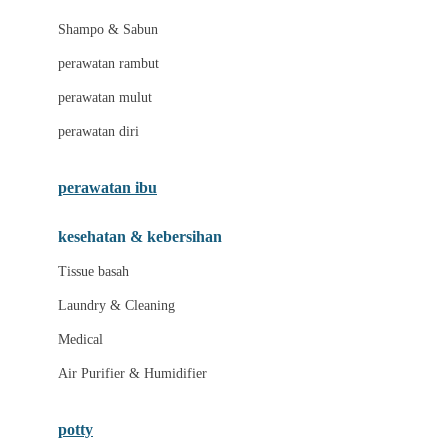
London Taxi
Shampo & Sabun
Love To Dream
perawatan rambut
perawatan mulut
M
perawatan diri
Magformers
Mama's Choice
perawatan ibu
Mamas&Papas
kesehatan & kebersihan
Mamaway
Tissue basah
Maxi Cosi
Laundry & Cleaning
Megabloks
Medical
Micro
Air Purifier & Humidifier
MiDeer
Mimi & Lula
potty
Mini Monkey