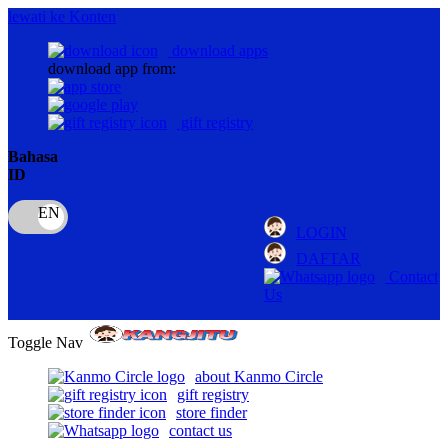
lewati ke Konten
download apps
download app from:
gift registry
Bahasa
ID
LOGIN
DAFTAR
Contact
Us
Toggle Nav
about Kanmo Circle
gift registry
store finder
contact us