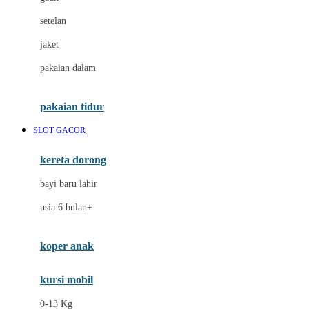
Dae Organics
setelan
Docare
jaket
Doona
pakaian dalam
Down To Earth
Drew
pakaian tidur
Dr. Brown's
SLOT GACOR
E
kereta dorong
ELC
bayi baru lahir
Ergobaby
usia 6 bulan+
Expert Care
koper anak
Ezyroller
kursi mobil
F
0-13 Kg